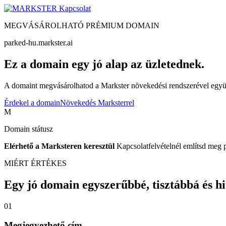
Kapcsolat
MEGVÁSÁROLHATÓ PRÉMIUM DOMAIN
parked-hu.markster.ai
Ez a domain egy jó alap az üzletednek.
A domaint megvásárolhatod a Markster növekedési rendszerével együtt
Érdekel a domain
Növekedés Marksterrel
M
Domain státusz
Elérhető a Marksteren keresztül
Kapcsolatfelvételnél említsd meg 
MIÉRT ÉRTÉKES
Egy jó domain egyszerűbbé, tisztábbá és hite
01
Megjegyezhető cím