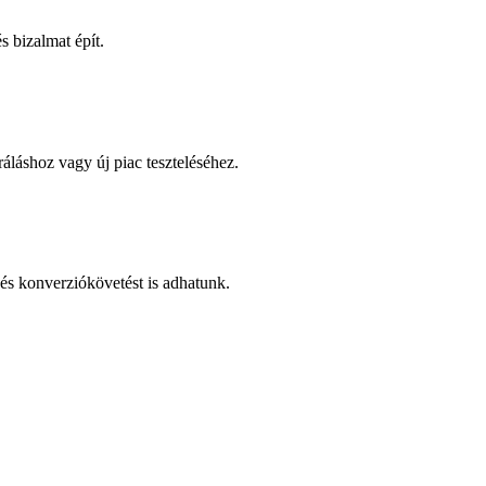
 bizalmat épít.
áláshoz vagy új piac teszteléséhez.
és konverziókövetést is adhatunk.