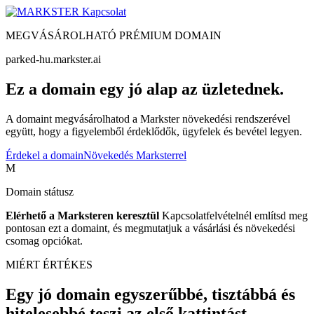
Kapcsolat
MEGVÁSÁROLHATÓ PRÉMIUM DOMAIN
parked-hu.markster.ai
Ez a domain egy jó alap az üzletednek.
A domaint megvásárolhatod a Markster növekedési rendszerével
együtt, hogy a figyelemből érdeklődők, ügyfelek és bevétel legyen.
Érdekel a domain
Növekedés Marksterrel
M
Domain státusz
Elérhető a Marksteren keresztül
Kapcsolatfelvételnél említsd meg
pontosan ezt a domaint, és megmutatjuk a vásárlási és növekedési
csomag opciókat.
MIÉRT ÉRTÉKES
Egy jó domain egyszerűbbé, tisztábbá és
hitelesebbé teszi az első kattintást.