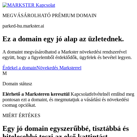
Kapcsolat
MEGVÁSÁROLHATÓ PRÉMIUM DOMAIN
parked-hu.markster.ai
Ez a domain egy jó alap az üzletednek.
A domaint megvásárolhatod a Markster növekedési rendszerével
együtt, hogy a figyelemből érdeklődők, ügyfelek és bevétel legyen.
Érdekel a domain
Növekedés Marksterrel
M
Domain státusz
Elérhető a Marksteren keresztül
Kapcsolatfelvételnél említsd meg
pontosan ezt a domaint, és megmutatjuk a vásárlási és növekedési
csomag opciókat.
MIÉRT ÉRTÉKES
Egy jó domain egyszerűbbé, tisztábbá és
hitelesebbé teszi az első kattintást.