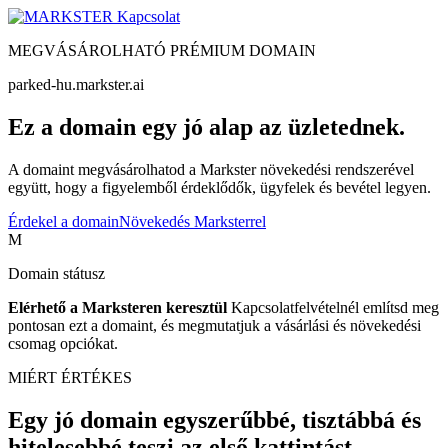
Kapcsolat
MEGVÁSÁROLHATÓ PRÉMIUM DOMAIN
parked-hu.markster.ai
Ez a domain egy jó alap az üzletednek.
A domaint megvásárolhatod a Markster növekedési rendszerével
együtt, hogy a figyelemből érdeklődők, ügyfelek és bevétel legyen.
Érdekel a domain
Növekedés Marksterrel
M
Domain státusz
Elérhető a Marksteren keresztül
Kapcsolatfelvételnél említsd meg
pontosan ezt a domaint, és megmutatjuk a vásárlási és növekedési
csomag opciókat.
MIÉRT ÉRTÉKES
Egy jó domain egyszerűbbé, tisztábbá és
hitelesebbé teszi az első kattintást.