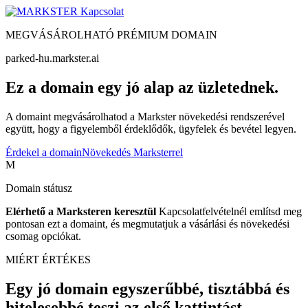
Kapcsolat
MEGVÁSÁROLHATÓ PRÉMIUM DOMAIN
parked-hu.markster.ai
Ez a domain egy jó alap az üzletednek.
A domaint megvásárolhatod a Markster növekedési rendszerével
együtt, hogy a figyelemből érdeklődők, ügyfelek és bevétel legyen.
Érdekel a domain
Növekedés Marksterrel
M
Domain státusz
Elérhető a Marksteren keresztül
Kapcsolatfelvételnél említsd meg
pontosan ezt a domaint, és megmutatjuk a vásárlási és növekedési
csomag opciókat.
MIÉRT ÉRTÉKES
Egy jó domain egyszerűbbé, tisztábbá és
hitelesebbé teszi az első kattintást.