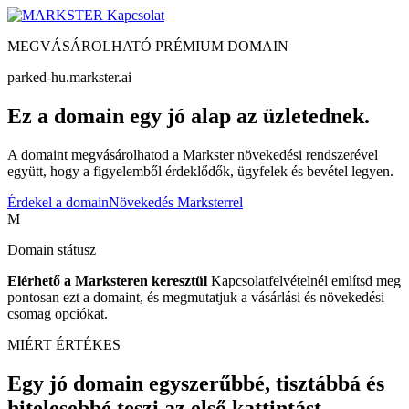
Kapcsolat
MEGVÁSÁROLHATÓ PRÉMIUM DOMAIN
parked-hu.markster.ai
Ez a domain egy jó alap az üzletednek.
A domaint megvásárolhatod a Markster növekedési rendszerével
együtt, hogy a figyelemből érdeklődők, ügyfelek és bevétel legyen.
Érdekel a domain
Növekedés Marksterrel
M
Domain státusz
Elérhető a Marksteren keresztül
Kapcsolatfelvételnél említsd meg
pontosan ezt a domaint, és megmutatjuk a vásárlási és növekedési
csomag opciókat.
MIÉRT ÉRTÉKES
Egy jó domain egyszerűbbé, tisztábbá és
hitelesebbé teszi az első kattintást.