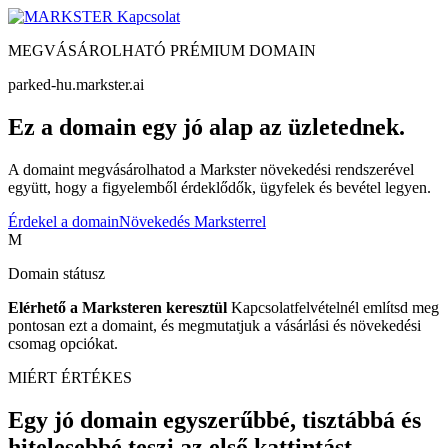
Kapcsolat
MEGVÁSÁROLHATÓ PRÉMIUM DOMAIN
parked-hu.markster.ai
Ez a domain egy jó alap az üzletednek.
A domaint megvásárolhatod a Markster növekedési rendszerével
együtt, hogy a figyelemből érdeklődők, ügyfelek és bevétel legyen.
Érdekel a domain
Növekedés Marksterrel
M
Domain státusz
Elérhető a Marksteren keresztül
Kapcsolatfelvételnél említsd meg
pontosan ezt a domaint, és megmutatjuk a vásárlási és növekedési
csomag opciókat.
MIÉRT ÉRTÉKES
Egy jó domain egyszerűbbé, tisztábbá és
hitelesebbé teszi az első kattintást.