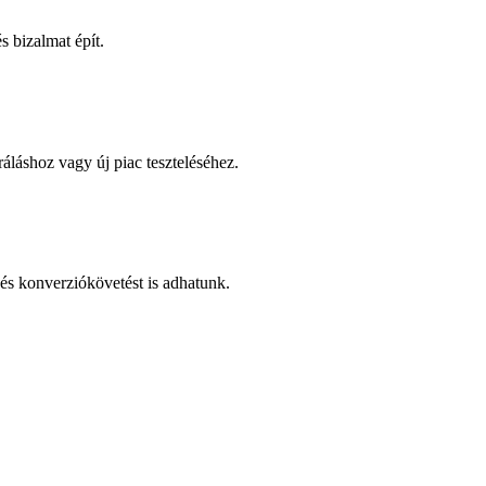
 bizalmat épít.
áláshoz vagy új piac teszteléséhez.
és konverziókövetést is adhatunk.