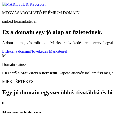
Kapcsolat
MEGVÁSÁROLHATÓ PRÉMIUM DOMAIN
parked-hu.markster.ai
Ez a domain egy jó alap az üzletednek.
A domaint megvásárolhatod a Markster növekedési rendszerével együtt
Érdekel a domain
Növekedés Marksterrel
M
Domain státusz
Elérhető a Marksteren keresztül
Kapcsolatfelvételnél említsd meg 
MIÉRT ÉRTÉKES
Egy jó domain egyszerűbbé, tisztábbá és hite
01
Megjegyezhető cím