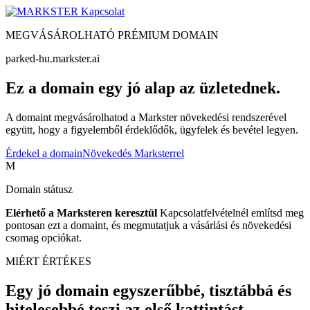
Kapcsolat
MEGVÁSÁROLHATÓ PRÉMIUM DOMAIN
parked-hu.markster.ai
Ez a domain egy jó alap az üzletednek.
A domaint megvásárolhatod a Markster növekedési rendszerével
együtt, hogy a figyelemből érdeklődők, ügyfelek és bevétel legyen.
Érdekel a domain
Növekedés Marksterrel
M
Domain státusz
Elérhető a Marksteren keresztül
Kapcsolatfelvételnél említsd meg
pontosan ezt a domaint, és megmutatjuk a vásárlási és növekedési
csomag opciókat.
MIÉRT ÉRTÉKES
Egy jó domain egyszerűbbé, tisztábbá és
hitelesebbé teszi az első kattintást.