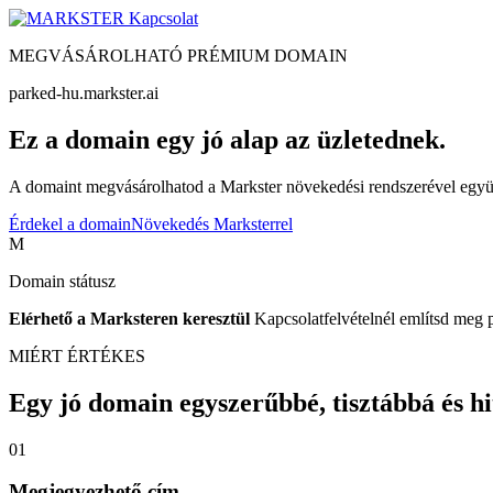
Kapcsolat
MEGVÁSÁROLHATÓ PRÉMIUM DOMAIN
parked-hu.markster.ai
Ez a domain egy jó alap az üzletednek.
A domaint megvásárolhatod a Markster növekedési rendszerével együtt
Érdekel a domain
Növekedés Marksterrel
M
Domain státusz
Elérhető a Marksteren keresztül
Kapcsolatfelvételnél említsd meg 
MIÉRT ÉRTÉKES
Egy jó domain egyszerűbbé, tisztábbá és hite
01
Megjegyezhető cím