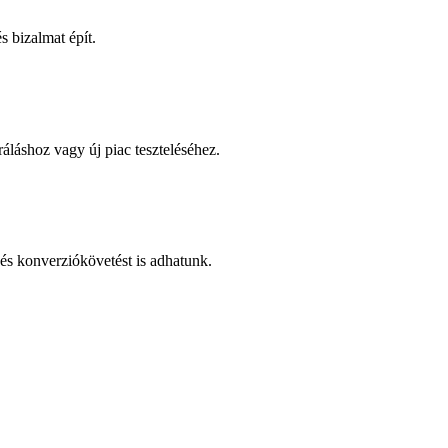
 bizalmat épít.
áláshoz vagy új piac teszteléséhez.
és konverziókövetést is adhatunk.