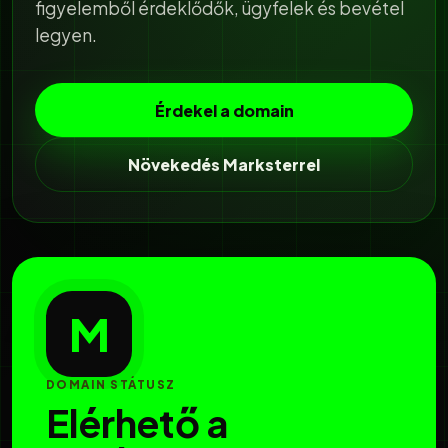
figyelemből érdeklődők, ügyfelek és bevétel
legyen.
Érdekel a domain
Növekedés Marksterrel
M
DOMAIN STÁTUSZ
Elérhető a