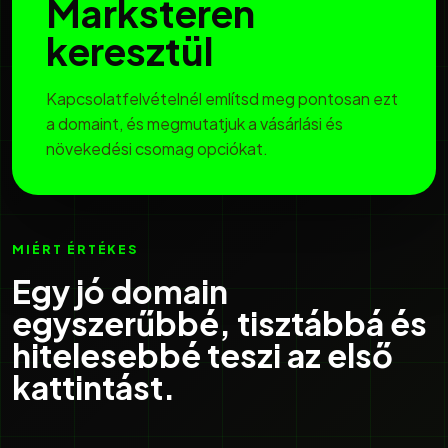
Marksteren
keresztül
Kapcsolatfelvételnél említsd meg pontosan ezt
a domaint, és megmutatjuk a vásárlási és
növekedési csomag opciókat.
MIÉRT ÉRTÉKES
Egy jó domain
egyszerűbbé, tisztábbá és
hitelesebbé teszi az első
kattintást.